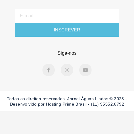
E-
mail
INSCREVER
Siga-nos
F
I
Y
a
n
o
c
s
u
e
t
t
b
a
u
o
g
b
o
r
e
Todos os direitos reservados. Jornal Águas Lindas © 2025 -
k
a
-
m
Desenvolvido por Hosting Prime Brasil - (11) 95552.6792
f