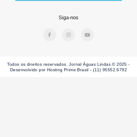
Siga-nos
F
I
Y
a
n
o
c
s
u
e
t
t
b
a
u
o
g
b
o
r
e
Todos os direitos reservados. Jornal Águas Lindas © 2025 -
k
a
-
m
Desenvolvido por Hosting Prime Brasil - (11) 95552.6792
f