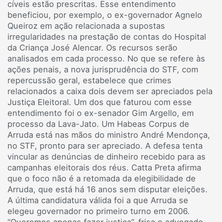
cíveis estão prescritas. Esse entendimento
beneficiou, por exemplo, o ex-governador Agnelo
Queiroz em ação relacionada a supostas
irregularidades na prestação de contas do Hospital
da Criança José Alencar. Os recursos serão
analisados em cada processo. No que se refere às
ações penais, a nova jurisprudência do STF, com
repercussão geral, estabelece que crimes
relacionados a caixa dois devem ser apreciados pela
Justiça Eleitoral. Um dos que faturou com esse
entendimento foi o ex-senador Gim Argello, em
processo da Lava-Jato. Um Habeas Corpus de
Arruda está nas mãos do ministro André Mendonça,
no STF, pronto para ser apreciado. A defesa tenta
vincular as denúncias de dinheiro recebido para as
campanhas eleitorais dos réus. Catta Preta afirma
que o foco não é a retomada da elegibilidade de
Arruda, que está há 16 anos sem disputar eleições.
A última candidatura válida foi a que Arruda se
elegeu governador no primeiro turno em 2006.
“Queremos apenas fazer justiça”, frisa o advogado.