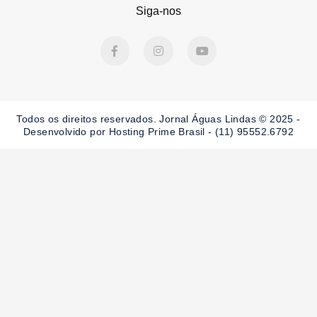
Siga-nos
F
I
Y
a
n
o
c
s
u
e
t
t
b
a
u
o
g
b
o
r
e
Todos os direitos reservados. Jornal Águas Lindas © 2025 -
k
a
-
m
Desenvolvido por Hosting Prime Brasil - (11) 95552.6792
f