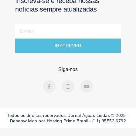
Inscreva-se e receba nossas
notícias sempre atualizadas
E-
mail
INSCREVER
Siga-nos
F
I
Y
a
n
o
c
s
u
e
t
t
b
a
u
o
g
b
o
r
e
Todos os direitos reservados. Jornal Águas Lindas © 2025 -
k
a
-
m
Desenvolvido por Hosting Prime Brasil - (11) 95552.6792
f