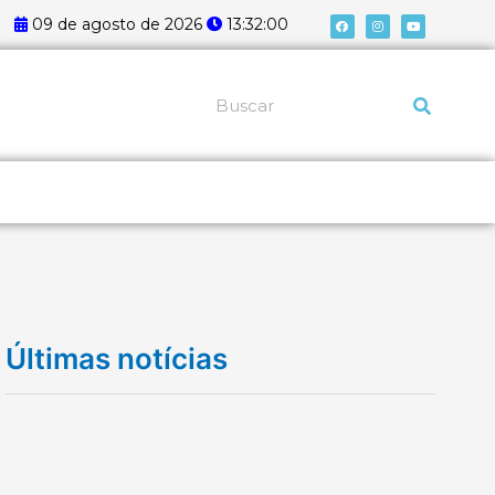
F
I
Y
09 de agosto de 2026
13:32:01
a
n
o
c
s
u
e
t
t
b
a
u
o
g
b
o
r
e
k
a
Pesquisar
m
Últimas notícias