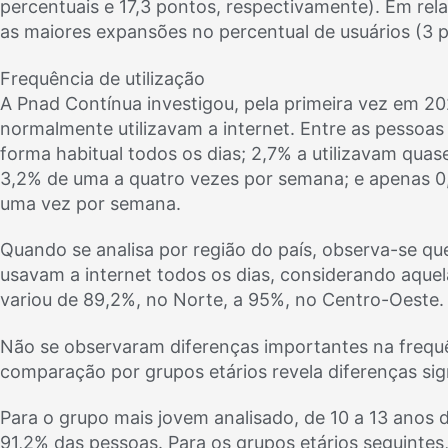
percentuais e 17,3 pontos, respectivamente). Em re
as maiores expansões no percentual de usuários (3 
Frequência de utilização
A Pnad Contínua investigou, pela primeira vez em 2
normalmente utilizavam a internet. Entre as pessoa
forma habitual todos os dias; 2,7% a utilizavam quas
3,2% de uma a quatro vezes por semana; e apenas 0,
uma vez por semana.
Quando se analisa por região do país, observa-se q
usavam a internet todos os dias, considerando aquela
variou de 89,2%, no Norte, a 95%, no Centro-Oeste.
Não se observaram diferenças importantes na frequên
comparação por grupos etários revela diferenças sign
Para o grupo mais jovem analisado, de 10 a 13 anos d
91,2% das pessoas. Para os grupos etários seguinte