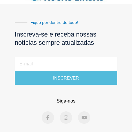
Fique por dentro de tudo!
Inscreva-se e receba nossas
notícias sempre atualizadas
E-
mail
INSCREVER
Siga-nos
F
I
Y
a
n
o
c
s
u
e
t
t