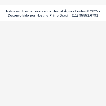
b
a
u
o
g
b
o
r
e
Todos os direitos reservados. Jornal Águas Lindas © 2025 -
k
a
-
m
Desenvolvido por Hosting Prime Brasil - (11) 95552.6792
f