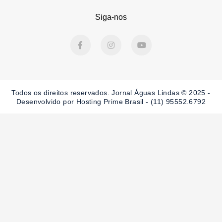
Siga-nos
F
I
Y
a
n
o
c
s
u
e
t
t
b
a
u
o
g
b
o
r
e
Todos os direitos reservados. Jornal Águas Lindas © 2025 -
k
a
-
m
Desenvolvido por Hosting Prime Brasil - (11) 95552.6792
f