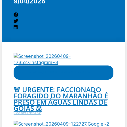
9/04/2026
Águas Lindas de Goiás
,
ENTORNO DE BRASILIA
,
Notícias
,
Polícia
🚨 URGENTE: FACCIONADO
FORAGIDO DO MARANHÃO É
PRESO EM ÁGUAS LINDAS DE
GOIÁS ⚖️
9 de abril de 2026