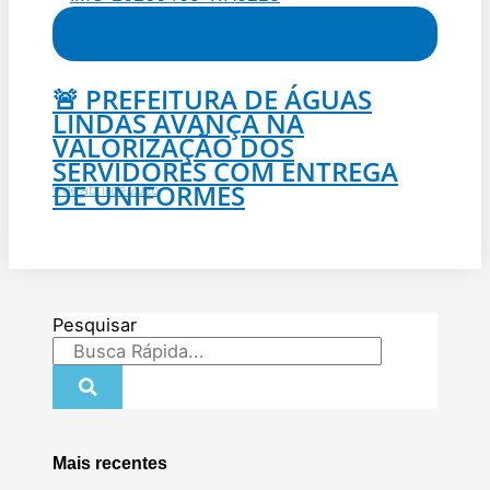
Águas Lindas de Goiás
,
ENTORNO DE BRASILIA
,
Notícias
🚨 PREFEITURA DE ÁGUAS
LINDAS AVANÇA NA
VALORIZAÇÃO DOS
SERVIDORES COM ENTREGA
DE UNIFORMES
9 de abril de 2026
Pesquisar
Mais recentes