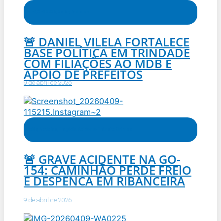
ELEIÇÕES 2026
,
Goiás
,
Notícias
🚨 DANIEL VILELA FORTALECE
BASE POLÍTICA EM TRINDADE
COM FILIAÇÕES AO MDB E
APOIO DE PREFEITOS
9 de abril de 2026
Goiás
,
Notícias
,
Tragédia Acidente Trânsito Crimes
🚨 GRAVE ACIDENTE NA GO-
154: CAMINHÃO PERDE FREIO
E DESPENCA EM RIBANCEIRA
9 de abril de 2026