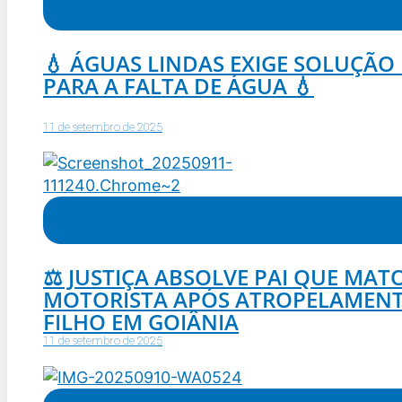
Notícias
💧 ÁGUAS LINDAS EXIGE SOLUÇÃO 
PARA A FALTA DE ÁGUA 💧
11 de setembro de 2025
Goiás
,
Justiça
,
Notícias
⚖️ JUSTIÇA ABSOLVE PAI QUE MAT
MOTORISTA APÓS ATROPELAMEN
FILHO EM GOIÂNIA
11 de setembro de 2025