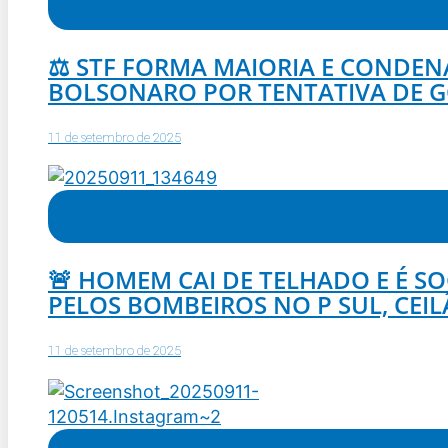
Brasil
,
Justiça
,
Notícias
⚖️ STF FORMA MAIORIA E CONDEN
BOLSONARO POR TENTATIVA DE 
11 de setembro de 2025
Distrito Federal
,
Notícias
,
Polícia
🚨 HOMEM CAI DE TELHADO E É S
PELOS BOMBEIROS NO P SUL, CEIL
11 de setembro de 2025