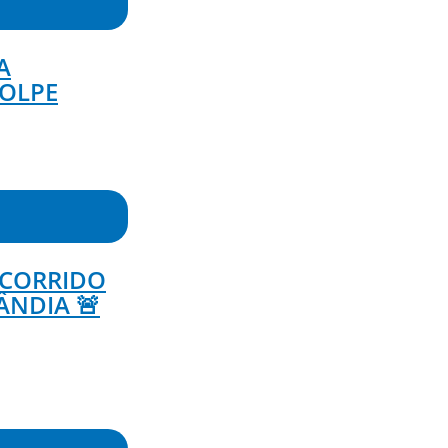
A
GOLPE
OCORRIDO
ÂNDIA 🚨