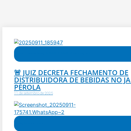
Águas Lindas de Goiás
,
ENTORNO DE BRASILIA
,
Notícias
,
Polícia
🚨 JUIZ DECRETA FECHAMENTO DE
DISTRIBUIDORA DE BEBIDAS NO J
PÉROLA
11 de setembro de 2025
Goiás
,
Notícias
,
Polícia