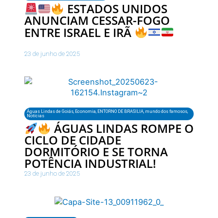
ESTADOS UNIDOS
ANUNCIAM CESSAR-FOGO
ENTRE ISRAEL E IRÃ
23 de junho de 2025
Águas Lindas de Goiás
,
Economia
,
ENTORNO DE BRASILIA
,
mundo dos famosos
,
Notícias
ÁGUAS LINDAS ROMPE O
CICLO DE CIDADE
DORMITÓRIO E SE TORNA
POTÊNCIA INDUSTRIAL!
23 de junho de 2025