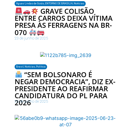
Águas Lindas de Goiás
,
ENTORNO DE BRASILIA
,
Notícias
GRAVE COLISÃO
ENTRE CARROS DEIXA VÍTIMA
PRESA ÀS FERRAGENS NA BR-
070
23 de junho de 2025
Brasil
,
Notícias
,
Política
“SEM BOLSONARO É
NEGAR DEMOCRACIA”, DIZ EX-
PRESIDENTE AO REAFIRMAR
CANDIDATURA DO PL PARA
2026
23 de junho de 2025