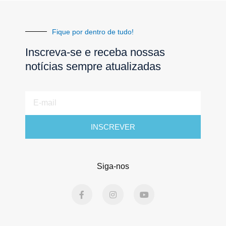
Fique por dentro de tudo!
Inscreva-se e receba nossas
notícias sempre atualizadas
E-
mail
INSCREVER
Siga-nos
F
I
Y
a
n
o
c
s
u
e
t
t
b
a
u