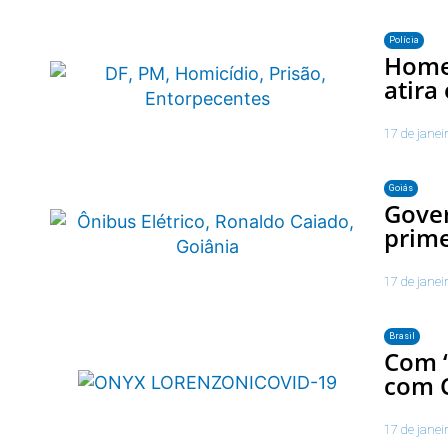
Polícia
Homem
atira
17 de janei
Goiás
Gove
prime
17 de janei
Brasil
Com “
com C
17 de janei