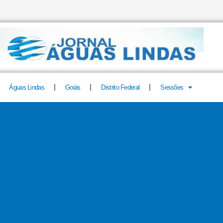
Águas Lindas
Goiás
Distrito Federal
Sessões