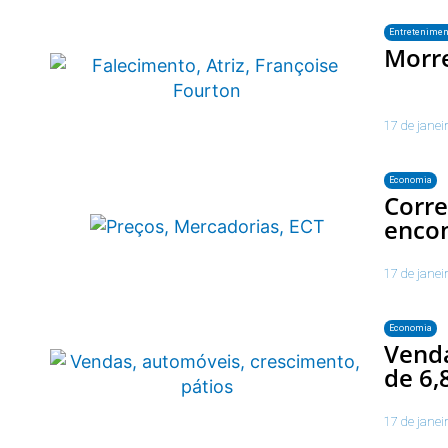
Entretenimen
Morre
17 de janei
Economia
Corre
enco
17 de janei
Economia
Venda
de 6
17 de janei