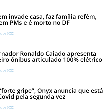
 invade casa, faz família refém,
 em PMs e é morto no DF
ro de 2022
rnador Ronaldo Caiado apresenta
iro ônibus articulado 100% elétrico
ro de 2022
forte gripe”, Onyx anuncia que está
ovid pela segunda vez
ro de 2022