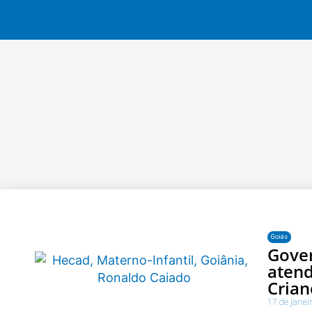
Goiás
Gover
atend
Crian
17 de janei