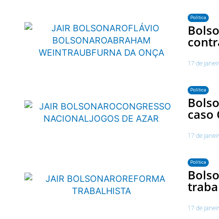
Política
Bols
contr
17 de janei
Política
Bolso
caso 
17 de janei
Política
Bolso
traba
17 de janei