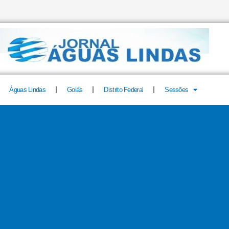
Águas Lindas
Goiás
Distrito Federal
Sessões