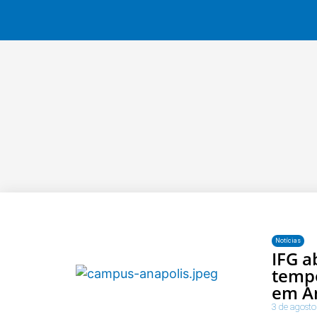
Notícias
IFG a
tempo
em A
3 de agosto