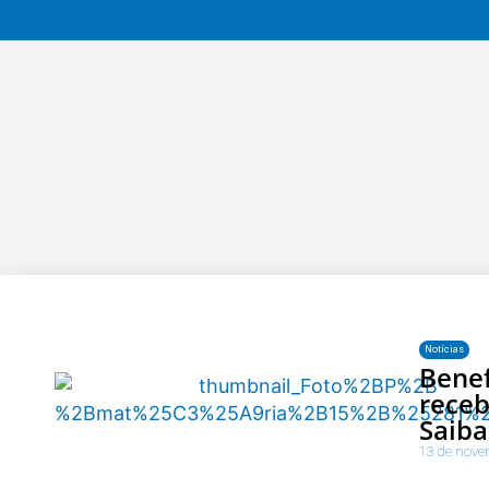
Notícias
Benef
rece
Saiba
13 de nove