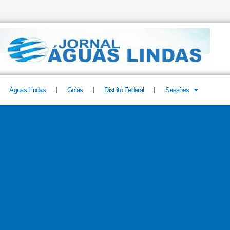
Águas Lindas
Goiás
Distrito Federal
Sessões