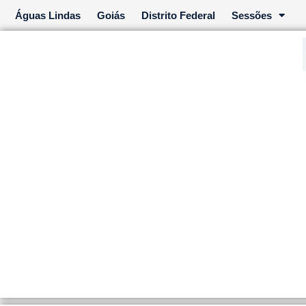
Ir
Águas Lindas
Goiás
Distrito Federal
Sessões
para
o
conteúdo