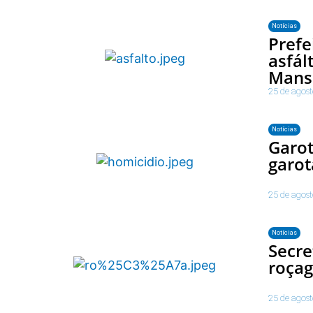
Notícias
Prefe
asfál
Mansõ
25 de agos
Notícias
Garot
garot
25 de agos
Notícias
Secre
roçag
25 de agos