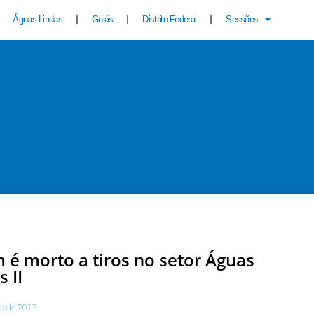
Águas Lindas
Goiás
Distrito Federal
Sessões
 é morto a tiros no setor Águas
s II
to de 2017