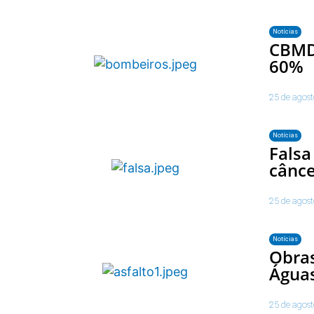
Notícias
CBMDF
60%
25 de agos
Notícias
Falsa
cânc
25 de agos
Notícias
Obras
Águas
25 de agos