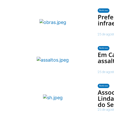
Notícias
Prefe
infra
25 de agos
Notícias
Em Ca
assal
25 de agos
Notícias
Assoc
Linda
do Se
25 de agos