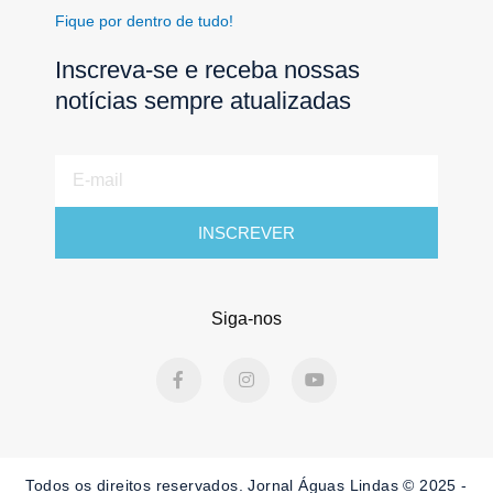
Fique por dentro de tudo!
Inscreva-se e receba nossas
notícias sempre atualizadas
E-
mail
INSCREVER
Siga-nos
F
I
Y
a
n
o
c
s
u
e
t
t
b
a
u
o
g
b
o
r
e
Todos os direitos reservados. Jornal Águas Lindas © 2025 -
k
a