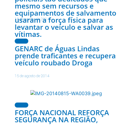
mesmo sem recursos e
equipamentos de salvamento
usaram a força física para
15 de agosto de 2014
levantar o veículo e salvar as
vítimas.
Notícias
GENARC de Águas Lindas
prende traficantes e recupera
veículo roubado Droga
15 de agosto de 2014
Notícias
FORÇA NACIONAL REFORÇA
SEGURANÇA NA REGIÃO,