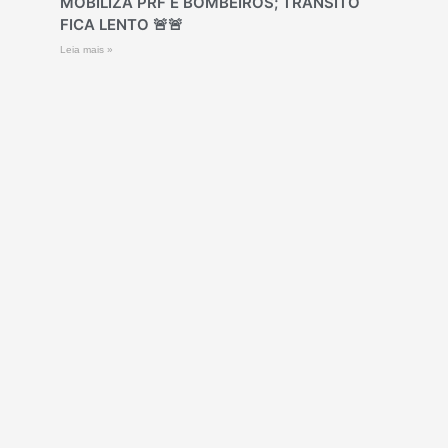
MOBILIZA PRF E BOMBEIROS; TRÂNSITO
FICA LENTO 🚨🚨
Leia mais »