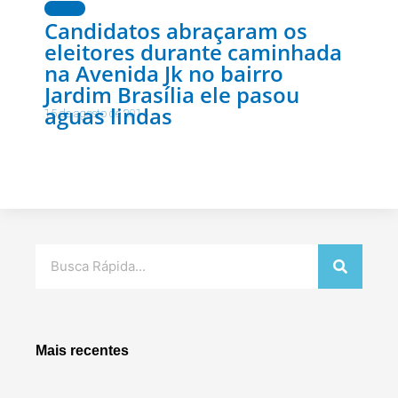
Notícias
Candidatos abraçaram os
eleitores durante caminhada
na Avenida Jk no bairro
Jardim Brasília ele pasou
aguas lindas
15 de agosto de 2014
Pesquisar
Mais recentes