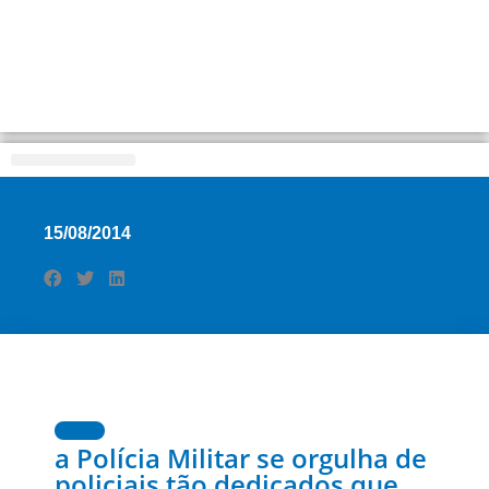
Distrito Federal
15/08/2014
Notícias
a Polícia Militar se orgulha de
policiais tão dedicados que