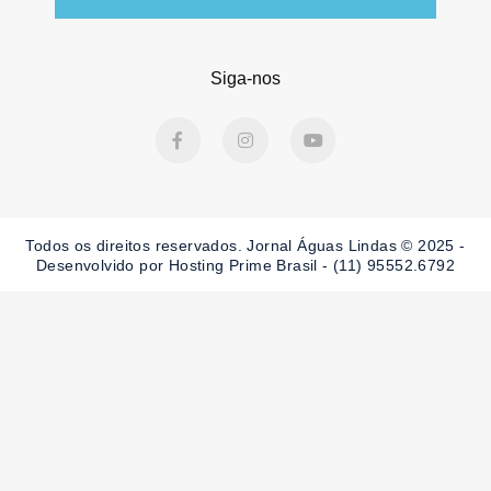
Siga-nos
F
I
Y
a
n
o
c
s
u
e
t
t
b
a
u
o
g
b
o
r
e
Todos os direitos reservados. Jornal Águas Lindas © 2025 -
k
a
-
m
Desenvolvido por Hosting Prime Brasil - (11) 95552.6792
f