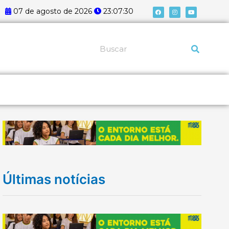
F
I
Y
07 de agosto de 2026
23:07:31
a
n
o
c
s
u
e
t
t
b
a
u
o
g
b
o
r
e
k
a
Pesquisar
m
Últimas notícias