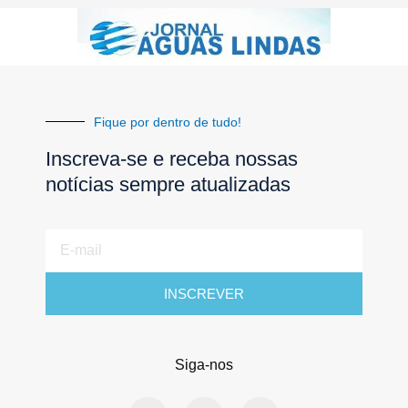
Fique por dentro de tudo!
Inscreva-se e receba nossas
notícias sempre atualizadas
E-
mail
INSCREVER
Siga-nos
F
I
Y