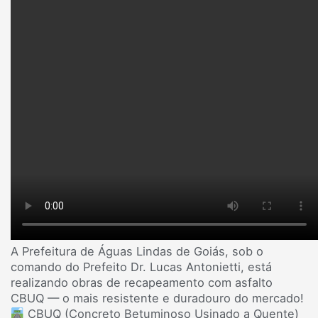
A Prefeitura de Águas Lindas de Goiás, sob o
comando do Prefeito Dr. Lucas Antonietti, está
realizando obras de recapeamento com asfalto
CBUQ — o mais resistente e duradouro do mercado!
CBUQ (Concreto Betuminoso Usinado a Quente)