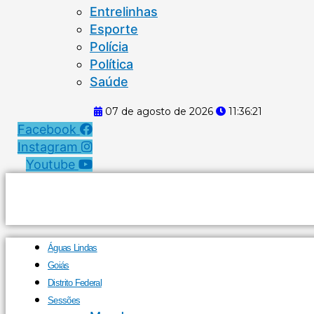
Entrelinhas
Esporte
Polícia
Política
Saúde
07 de agosto de 2026
11:36:21
Facebook
Instagram
Youtube
Águas Lindas
Goiás
Distrito Federal
Sessões