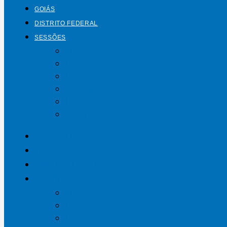
GOIÁS
DISTRITO FEDERAL
SESSÕES
Mundo
Entrelinhas
Esporte
Polícia
Política
Saúde
ÁGUAS LINDAS
GOIÁS
DISTRITO FEDERAL
SESSÕES
Mundo
Entrelinhas
Esporte