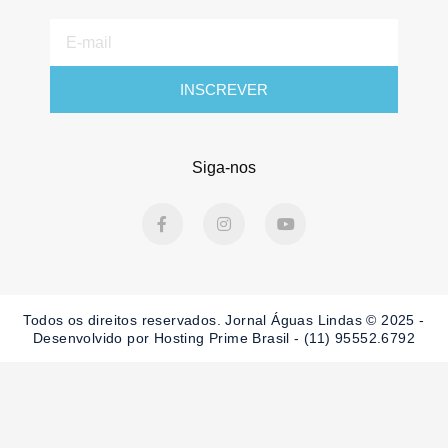
E-
mail
INSCREVER
Siga-nos
F
I
Y
a
n
o
c
s
u
e
t
t
b
a
u
o
g
b
o
r
e
Todos os direitos reservados. Jornal Águas Lindas © 2025 -
k
a
-
m
Desenvolvido por Hosting Prime Brasil - (11) 95552.6792
f